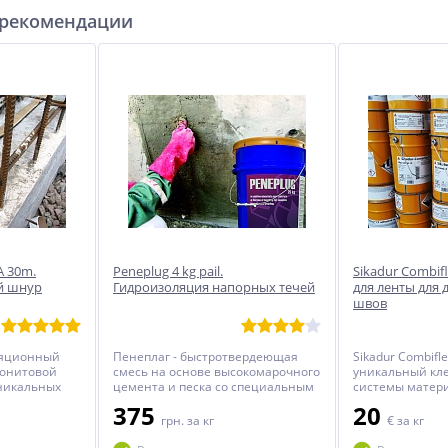
 рекомендации
A 30m.
Peneplug 4 kg pail.
Sikadur Combifl
й шнур
Гидроизоляция напорных течей
для ленты для
швов
ляционный
Пенеплаг - быстротвердеющая
Sikadur Combifle
тонитовой
смесь на основе высокомарочного
уникальный кле
уникальных
цемента и песка со специальным
системы матер
.
комплексом полимерных добавок,
герметизации 
375
20
рметизации
которые придают материалу
швов в ответс
грн.
за кг
€
за кг
ых или
свойства схватываться от
сооружениях и 
ных проходов
контакта с водой до 30 секунд, при
больших объем