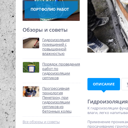
Обзоры и советы
Гидроизоляция
помещений с
повышенной
влажностью
Порядок проведения
работ по
гидроизоляции
септиков
ОПИСАНИЕ
Прогрессивная
технология
Пенетрон, при
Гидроизоляция
гидроизоляции
септиков из
К гидроизоляции фунд
бетонных колец
влаги, легко напитыва
Все обзоры и советы
Применение проникаю
просачиванию грунтов