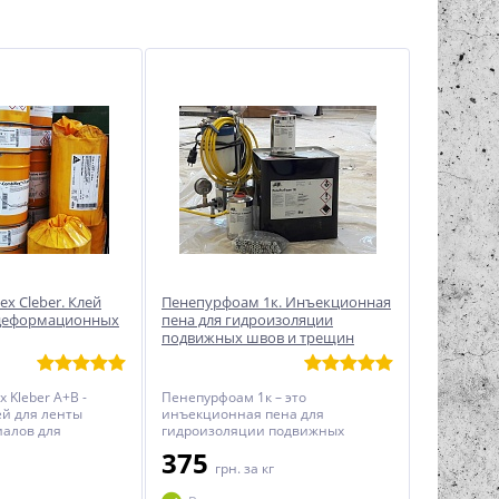
ex Cleber. Клей
Пенепурфоам 1к. Инъекционная
 деформационных
пена для гидроизоляции
подвижных швов и трещин
x Kleber A+B -
Пенепурфоам 1к – это
й для ленты
инъекционная пена для
иалов для
гидроизоляции подвижных
деформационных
трещин и швов с наличием течей.
375
твенных подземных
Представленный материал
грн.
за кг
резервуарах
выполнен на основе
ов.
полиуретановой смолы, и