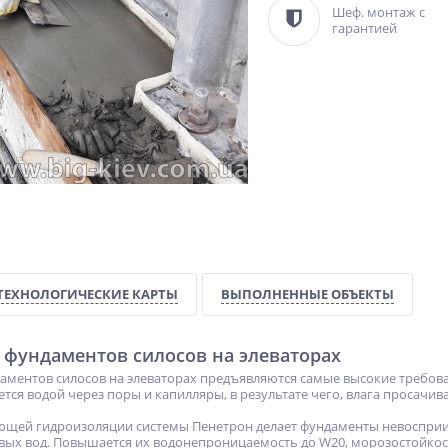
Шеф. монтаж с
гарантией
ТЕХНОЛОГИЧЕСКИЕ КАРТЫ
ВЫПОЛНЕННЫЕ ОБЪЕКТЫ
 фундаментов силосов на элеваторах
аментов силосов на элеваторах предъявляются самые высокие требова
ется водой через поры и капилляры, в результате чего, влага просачи
щей гидроизоляции системы Пенетрон делает фундаменты невоспри
ых вод. Повышается их водонепроницаемость до W20, морозостойкость