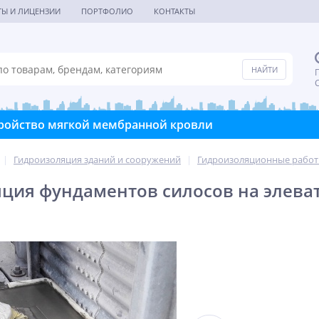
ТЫ И ЛИЦЕНЗИИ
ПОРТФОЛИО
КОНТАКТЫ
П
С
ройство мягкой мембранной кровли
|
Гидроизоляция зданий и сооружений
|
Гидроизоляционные рабо
ция фундаментов силосов на элева