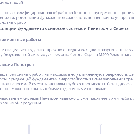
ых значений.
тельства квалифицированная обработка бетонных фундаментов прони
чение гидроизоляции фундаментов силосов, выполненной по устарев
сновных работ.
золяции фундаментов силосов системой Пенетрон и Скрепа
и ремонтные работы
ши специалисты удаляют прежнюю гидроизоляцию и разрыхленные уча
у безусадочной смесью для ремонта бетона Скрепа М500 Ремонтная.
оляции Пенетрон
ых и ремонтных работ, на максимально увлажненную поверхность, дв
он, придающей фундаментам гидростойкость за счет заполнения тре
ов наносимой смеси. Кристаллы глубоко проникают в бетон, делая его
ность можно покрыть любыми отделочными составами.
ользованием системы Пенетрон надежно служит десятилетиями, избав
 хранимой продукции.