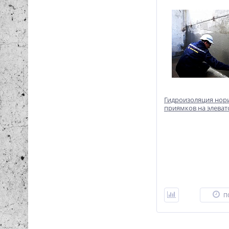
Гидроизоляция нор
приямков на элеват
П