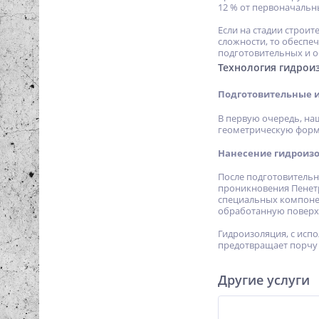
12 % от первоначальн
Если на стадии строи
сложности, то обеспе
подготовительных и о
Технология гидрои
Подготовительные 
В первую очередь, на
геометрическую форм
Нанесение гидроиз
После подготовительн
проникновения Пенетр
специальных компонент
обработанную поверх
Гидроизоляция, с исп
предотвращает порчу
Другие услуги