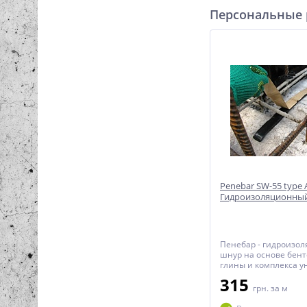
Персональные
Penebar SW-55 type 
Гидроизоляционны
Пенебар - гидроизо
шнур на основе бен
глины и комплекса 
полимерных добавок
315
Применяется для ге
грн.
за м
статический холодн
рабочих швов, сквоз