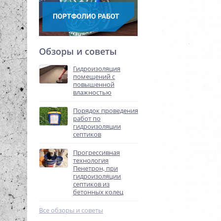
Обзоры и советы
Гидроизоляция
помещений с
повышенной
влажностью
Порядок проведения
работ по
гидроизоляции
септиков
Прогрессивная
технология
Пенетрон, при
гидроизоляции
септиков из
бетонных колец
Все обзоры и советы