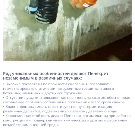
Ряд уникальных особенностей делают Пенекрит
незаменимым в различных случаях:
• Высокие показатели по прочности сцепления, позволяют
герметизировать статически нагруженные трещины и швы в
бетонных, каменных и других конструкциях.
• Отсутствие усадки и повышенная прочность на сжатие, обеспечивает
сохранение плотного состояния на протяжении всего срока службы.
• Водонепроницаемость гарантирует полную герметизацию
различных дефектов, подверженных сильному давлению воды.
• Коррозионная стойкость делает Пенекрит оптимальным при работе с
конструкциями, подверженными химическим и другим агрессивным
воздействиям внешней среды.