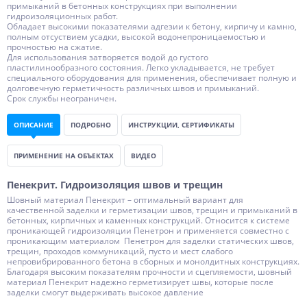
примыканий в бетонных конструкциях при выполнении
гидроизоляционных работ.
Обладает высокими показателями адгезии к бетону, кирпичу и камню,
полным отсуствием усадки, высокой водонепроницаемостью и
прочностью на сжатие.
Для использования затворяется водой до густого
пластилинообразного состояния. Легко укладывается, не требует
специального оборудования для применения, обеспечивает полную и
долговечную герметичность различных швов и примыканий.
Срок службы неограничен.
ОПИСАНИЕ
ПОДРОБНО
ИНСТРУКЦИИ, СЕРТИФИКАТЫ
ПРИМЕНЕНИЕ НА ОБЪЕКТАХ
ВИДЕО
Пенекрит. Гидроизоляция швов и трещин
Шовный материал Пенекрит – оптимальный вариант для
качественной заделки и герметизации швов, трещин и примыканий в
бетонных, кирпичных и каменных конструкций. Относится к системе
проникающей гидроизоляции Пенетрон и применяется совместно с
проникающим материалом Пенетрон для заделки статических швов,
трещин, проходов коммуникаций, пусто и мест слабого
непровибрированного бетона в сборных и монолдитных конструкциях.
Благодаря высоким показателям прочности и сцепляемости, шовный
материал Пенекрит надежно герметизирует швы, которые после
заделки смогут выдерживать высокое давление