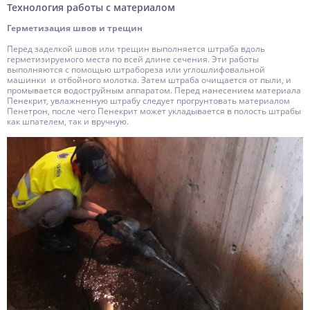
Технология работы с материалом
Герметизация швов и трещин
Перед заделкой швов или трещин выполняется штраба вдоль
герметизируемого места по всей длине сечения. Эти работы
выполняются с помощью штрабореза или углошлифовальной
машинки и отбойного молотка. Затем штраба очищается от пыли, и
промывается водоструйным аппаратом. Перед нанесением материала
Пенекрит, увлажненную штрабу следует прогрунтовать материалом
Пенетрон, после чего Пенекрит может укладывается в полость штрабы
как шпателем, так и вручную.