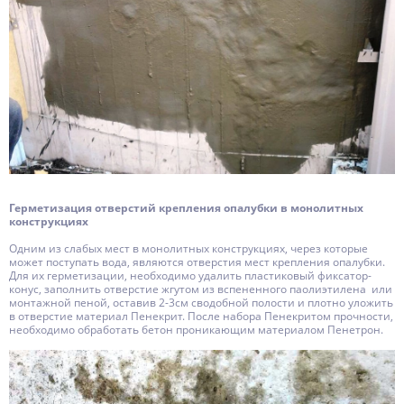
Герметизация отверстий крепления опалубки в монолитных
конструкциях
Одним из слабых мест в монолитных конструкциях, через которые
может поступать вода, являются отверстия мест крепления опалубки.
Для их герметизации, необходимо удалить пластиковый фиксатор-
конус, заполнить отверстие жгутом из вспененного паолиэтилена или
монтажной пеной, оставив 2-3см сводобной полости и плотно уложить
в отверстие материал Пенекрит. После набора Пенекритом прочности,
необходимо обработать бетон проникающим материалом Пенетрон.