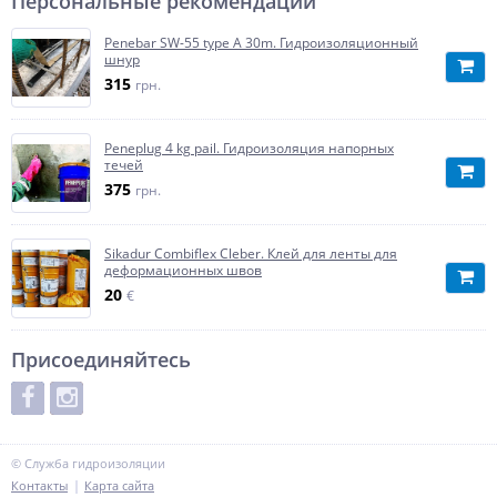
Персональные рекомендации
Penebar SW-55 type A 30m. Гидроизоляционный
шнур
315
грн.
Peneplug 4 kg pail. Гидроизоляция напорных
течей
375
грн.
Sikadur Combiflex Cleber. Клей для ленты для
деформационных швов
20
€
Присоединяйтесь
© Служба гидроизоляции
Контакты
Карта сайта