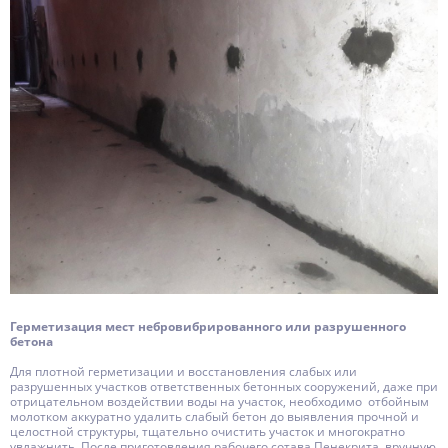
Герметизация мест небровибрированного или разрушенного
бетона
Для плотной герметизации и восстановления слабых или
разрушенных участков ответственных бетонных сооружений, даже при
отрицательном воздействии воды на участок, необходимо отбойным
молотком аккуратно удалить слабый бетон до выявления прочной и
целостной структуры, тщательно очистить участок и многократно
увлажнить. После приготовления рабочего сотава Пенекрита, вручную