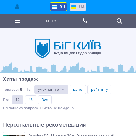
RU
UA
МЕНЮ
Хиты продаж
9
Товаров:
По
:
умолчанию
цене
рейтингу
По
:
12
48
Все
По вашему запросу ничего не найдено.
Персональные рекомендации
Penebar SW-55 type A 30m. Гидроизоляционный