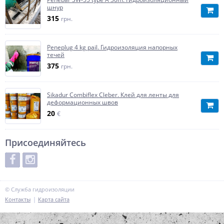
шнур
315
грн.
Peneplug 4 kg pail. Гидроизоляция напорных
течей
375
грн.
Sikadur Combiflex Cleber. Клей для ленты для
деформационных швов
20
€
Присоединяйтесь
© Служба гидроизоляции
Контакты
Карта сайта