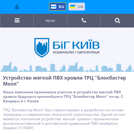
RU
UA
МЕНЮ
Устройство мягкой ПВХ кровли ТРЦ "Блокбастер
Молл"
Наша компания принимала участие в устройстве мягкой ПВХ
кровли будущего крепнейшего ТРЦ "Блокбастер Молл" по пр. С.
Бандеры в г. Киеве
ТРЦ "Блокбастер Молл" был спроектирован и разработан на основе
передовых и современных технологий строительства. Одной из них
является технология устройства мягкой кровли с применением
высококачественной и долговечной кровельной ПВХ мембраны
Sikaplan 15 VGWT.