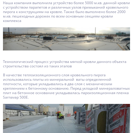
Наша компания выполнила устройство более 5000 м.кв. данной кровли
с устройством парапетов и различных узлов примыканий кровельного
пирога к конструкциям на кровле. Также было выполнено более 2000
м.кв. пешеходных дорожек по всем основным секциям кровли
комплекса
Технологический процесс устройства мягкой кровли данного объекта
строительства состоял из таких этапов
В качестве теплоизоляционного слоя кровельного пирога
использовались плиты из минеральной ваты определенной
плотности, которые укладывались в два слоя с механическим
креплением к бетонному основанию. Перед укладкой минераловатных
плит на бетонное основание укладывалась пароизоляционная пленка
Sarnavap 500E.