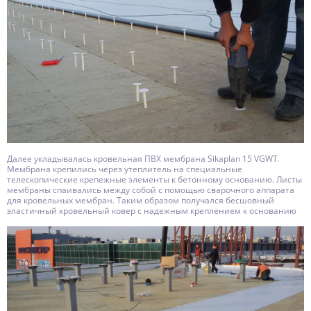
Далее укладывалась кровельная ПВХ мембрана Sikaplan 15 VGWT.
Мембрана крепились через утеплитель на специальные
телескопические крепежные элементы к бетонному основанию. Листы
мембраны спаивались между собой с помощью сварочного аппарата
для кровельных мембран. Таким образом получался бесшовный
эластичный кровельный ковер с надежным креплением к основанию