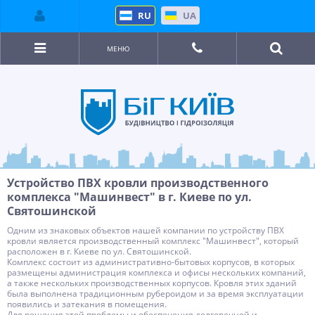
RU
UA
МЕНЮ
Устройство ПВХ кровли производственного
комплекса "Машинвест" в г. Киеве по ул.
Святошинской
Одним из знаковых объектов нашей компании по устройству ПВХ
кровли является производственный комплекс "Машинвест", который
расположен в г. Киеве по ул. Святошинской.
Комплекс состоит из административно-бытовых корпусов, в которых
размещены администрация комплекса и офисы нескольких компаний,
а также нескольких производственных корпусов. Кровля этих зданий
была выполнена традиционным рубероидом и за время эксплуатации
появились и затекания в помещения.
Для решения этой проблемы и обеспечения долговечной и