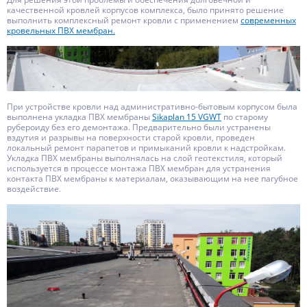
качественной кровлей корпусов комплекса, было принято решение
выполнить комплексный ремонт кровли с применением
современных
кровельных ПВХ мембран.
При устройстве кровли над административно-бытовым корпусом была
выполнена укладка ПВХ мембраны
Sikaplan 15 VGWT
по старому
рубероиду без его демонтажа. Предварительно были устранены
вздутия и разрывы на поверхности старой кровли, проведен
локальный ремонт парапетов и примыканий кровли к надстройкам.
Укладка ПВХ мембраны выполнялась на слой геотекстиля, который
используется в процессе монтажа ПВХ мембран для устранения
контакта ПВХ мембраны к материалам, оказывающим на нее пагубное
воздействие.