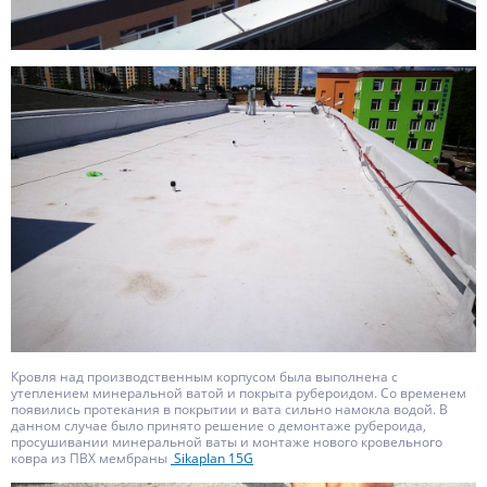
Кровля над производственным корпусом была выполнена с
утеплением минеральной ватой и покрыта рубероидом. Со временем
появились протекания в покрытии и вата сильно намокла водой. В
данном случае было принято решение о демонтаже рубероида,
просушивании минеральной ваты и монтаже нового кровельного
ковра из ПВХ мембраны
Sikaplan 15
G