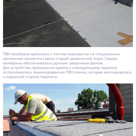
ПВХ мембрана крепилась к плитам перекрытия на специальные
крепежные элементы сквозь старый кровельный пирог. Сварка
мембраны обеспечивалась ручным сварочным феном.
Для устройства примыкания кровли к ограждающему парапету
использовалась ламинированная ПВХ планка, которая монтировалась
к наружной стороне парапета.