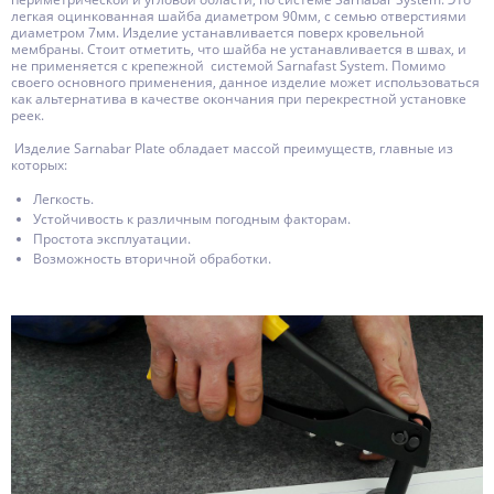
легкая оцинкованная шайба диаметром 90мм, с семью отверстиями
диаметром 7мм. Изделие устанавливается поверх кровельной
мембраны. Стоит отметить, что шайба не устанавливается в швах, и
не применяется с крепежной системой Sarnafast System. Помимо
своего основного применения, данное изделие может использоваться
как альтернатива в качестве окончания при перекрестной установке
реек.
Изделие Sarnabar Plate обладает массой преимуществ, главные из
которых:
Легкость.
Устойчивость к различным погодным факторам.
Простота эксплуатации.
Возможность вторичной обработки.