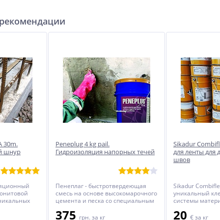
адгезией к большинству пористых
и непористых матералов, имеет
 рекомендации
высокую эластичность. Срок
службы не менее 20 лет!
A 30m.
Peneplug 4 kg pail.
Sikadur Combifl
й шнур
Гидроизоляция напорных течей
для ленты для
швов
ляционный
Пенеплаг - быстротвердеющая
Sikadur Combifle
тонитовой
смесь на основе высокомарочного
уникальный кле
уникальных
цемента и песка со специальным
системы матер
.
комплексом полимерных добавок,
герметизации 
375
20
рметизации
которые придают материалу
швов в ответс
грн.
за кг
€
за кг