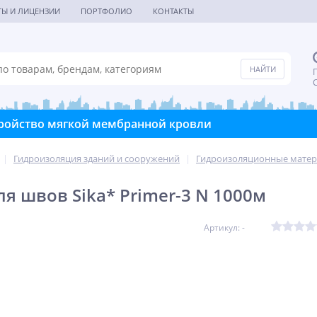
ТЫ И ЛИЦЕНЗИИ
ПОРТФОЛИО
КОНТАКТЫ
П
С
ройство мягкой мембранной кровли
|
Гидроизоляция зданий и сооружений
|
Гидроизоляционные мате
ля швов Sika* Primer-3 N 1000м
Артикул: -