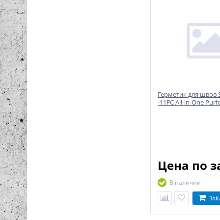
Герметик для швов S
-11FC All-in-One Pur
Цена по з
В наличии
ЗАК