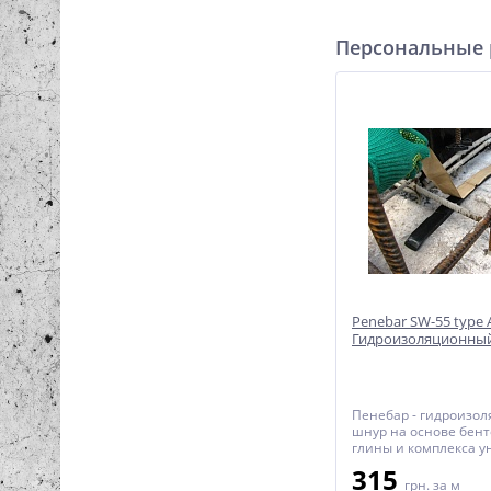
Персональные
Penebar SW-55 type 
Гидроизоляционны
Пенебар - гидроизо
шнур на основе бен
глины и комплекса 
полимерных добавок
315
Применяется для ге
грн.
за м