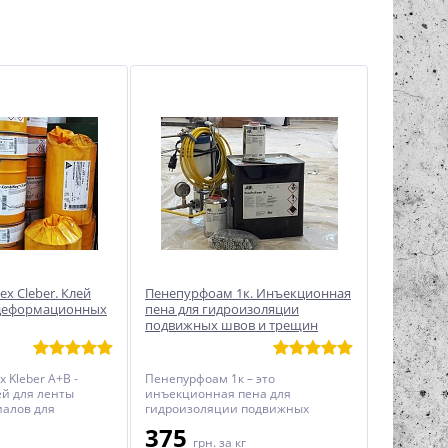
ex Cleber. Клей
Пенепурфоам 1к. Инъекционная
 деформационных
пена для гидроизоляции
подвижных швов и трещин
x Kleber A+B -
Пенепурфоам 1к – это
й для ленты
инъекционная пена для
иалов для
гидроизоляции подвижных
деформационных
трещин и швов с наличием течей.
375
твенных подземных
Представленный материал
грн.
за кг