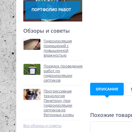
Обзоры и советы
Гидроизоляция
помещений с
повышенной
влажностью
Порядок проведения
работ по
гидроизоляции
септиков
ОПИСАНИЕ
Прогрессивная
технология
Пенетрон, при
гидроизоляции
септиков из
Похожие това
бетонных колец
Все обзоры и советы