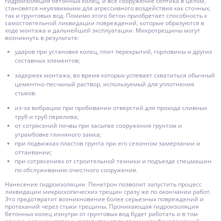
гидроизоляция бетонных колец, и все сооружение септика в целом,
становятся неуязвимыми для агрессивного воздействия как сточных,
так и грунтовых вод. Помимо этого бетон приобретает способность к
самостоятельной ликвидации повреждений, которые образуются в
ходе монтажа и дальнейшей эксплуатации. Микротрещины могут
возникнуть в результате:
ударов при установке колец, плит перекрытий, горловины и других
составных элементов;
задержек монтажа, во время которых успевает схватиться обычный
цементно-песчаный раствор, используемый для уплотнения
стыков.
из-за вибрации при пробивании отверстий для прохода сливных
труб и труб перелива;
от сотрясений почвы при засыпке сооружения грунтом и
утрамбовке глиняного замка;
при подвижках пластов грунта при его сезонном замерзании и
оттаивании;
при сотрясениях от строительной техники и подъезде спецмашин
по обслуживанию очистного сооружения.
Нанесение гидроизоляции Пенетрон позволит запустить процесс
ликвидации микроскопических трещин сразу же по окончании работ.
Это предотвратит возникновение более серьезных повреждений и
протеканий через стыки трещины. Проникающая гидроизоляция
бетонных колец изнутри от грунтовых вод будет работать и в том