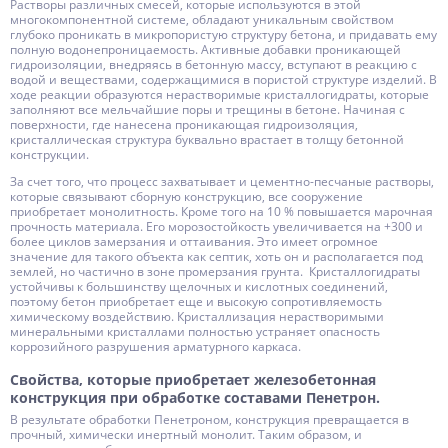
Растворы различных смесей, которые используются в этой
многокомпонентной системе, обладают уникальным свойством
глубоко проникать в микропористую структуру бетона, и придавать ему
полную водонепроницаемость. Активные добавки проникающей
гидроизоляции, внедряясь в бетонную массу, вступают в реакцию с
водой и веществами, содержащимися в пористой структуре изделий. В
ходе реакции образуются нерастворимые кристаллогидраты, которые
заполняют все мельчайшие поры и трещины в бетоне. Начиная с
поверхности, где нанесена проникающая гидроизоляция,
кристаллическая структура буквально врастает в толщу бетонной
конструкции.
За счет того, что процесс захватывает и цементно-песчаные растворы,
которые связывают сборную конструкцию, все сооружение
приобретает монолитность. Кроме того на 10 % повышается марочная
прочность материала. Его морозостойкость увеличивается на +300 и
более циклов замерзания и оттаивания. Это имеет огромное
значение для такого объекта как септик, хоть он и располагается под
землей, но частично в зоне промерзания грунта. Кристаллогидраты
устойчивы к большинству щелочных и кислотных соединений,
поэтому бетон приобретает еще и высокую сопротивляемость
химическому воздействию. Кристаллизация нерастворимыми
минеральными кристаллами полностью устраняет опасность
коррозийного разрушения арматурного каркаса.
Свойства, которые приобретает железобетонная
конструкция при обработке составами Пенетрон.
В результате обработки Пенетроном, конструкция превращается в
прочный, химически инертный монолит. Таким образом, и