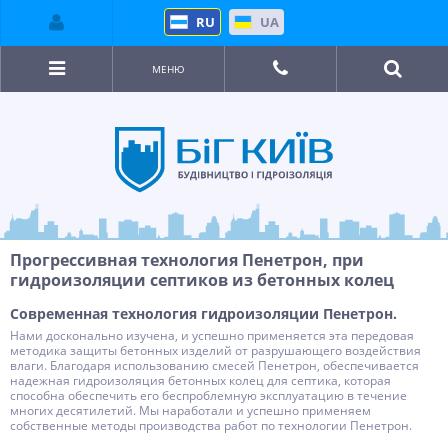
RU
UA
МЕНЮ
Прогрессивная технология Пенетрон, при
гидроизоляции септиков из бетонных колец
Современная технология гидроизоляции Пенетрон.
Нами досконально изучена, и успешно применяется эта передовая
методика защиты бетонных изделий от разрушающего воздействия
влаги. Благодаря использованию смесей Пенетрон, обеспечивается
надежная гидроизоляция бетонных колец для септика, которая
способна обеспечить его беспроблемную эксплуатацию в течение
многих десятилетий. Мы наработали и успешно применяем
собственные методы производства работ по технологии Пенетрон.