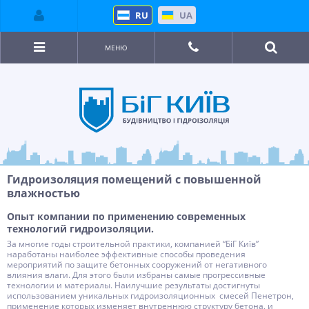
RU
UA
МЕНЮ
Гидроизоляция помещений с повышенной
влажностью
Опыт компании по применению современных
технологий гидроизоляции.
За многие годы строительной практики, компанией “БіГ Київ”
наработаны наиболее эффективные способы проведения
мероприятий по защите бетонных сооружений от негативного
влияния влаги. Для этого были избраны самые прогрессивные
технологии и материалы. Наилучшие результаты достигнуты
использованием уникальных гидроизоляционных смесей Пенетрон,
применение которых изменяет внутреннюю структуру бетона, и