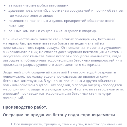
автоматические мойки автомашин;
душевые предприятий, спортивных сооружений и прочих объектов,
где массово моются люди;
помещения прачечных и кухонь предприятий общественного
питания;
ванные комнаты и санузлы жилых домов и квартир.
При некачественной защите стен в таких помещениях, бетонный
материал быстро напитывается брызгами воды и влагой из
перенасыщенного паром воздуха. От появления плесени и ухудшения
микроклимата в них, не спасает даже хорошая вентиляция и системы
искусственного климата. Чаще всего эти процессы начинаются, когда
разрушается обмазочная гидроизоляция бетонных поверхностей или
происходит разрыв рулонного изоляционного материала.
Защитный слой, созданный системой Пенетрон, водой разрушить
невозможно, поскольку водонепроницаемыми являются сами
бетонные конструкции. В душевых, прачечных и других объектах с
большим объемом внутренних осадков, в первую очередь проводятся
мероприятия по защите и укладке полов. И только по завершении этих
операций производится гидроизоляция бетонных стен изнутри
помещений.
Производство работ.
Операции по приданию бетону водонепроницаемости
Все поверхности, трещины, стыки и углы, в местах примыканий