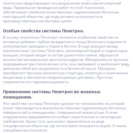
полностью предотвращает его разрушение агрессивной энергией
воды. Правильное проведение работ по этой технологии,
обеспечивает наиболее качественную гидроизоляцию бетонных
конструкций объектов, где вода активно используется в
производственных или бытовых целях.
Особые свойства системы Пенетрон.
В основу технологии Пенетрон положено особенное свойство ее
активных добавок: глубоко внедряться в толщу бетонного изделия по
капиллярным проходам и порам в бетоне. В ходе реакции между
компонентами системы Пенетрон, капиллярной водой и гидроксидом
кальция, который входит в состав цементного камня, образуется
множество минеральных кристаллогидратов. Объединяясь в прочные
неразрывные кристаллические сети, они связывают и вытесняют воду,
заполняя собой все микрополости в бетонной массе. Материал
приобретает прочную монолитную структуру, инертную к химическим
веществам и абсолютно непроницаемую для влаги. При этом
сохраняется его паропроницаемость.
Применение системы Пенетрон во влажных
помещениях.
Эти свойства системы Пенетрон делают ее технологией, по которой
может производиться высококачественная гидроизоляция бетонных
поверхностей в помещениях с повышенной влажностью. К этим
сооружениям предъявляются особые строительные и санитарные
требования. Кроме того, она может применяться на ряде
специфических объектов, где интенсивно пользуются водой. К таким
спецобъектам относятся: