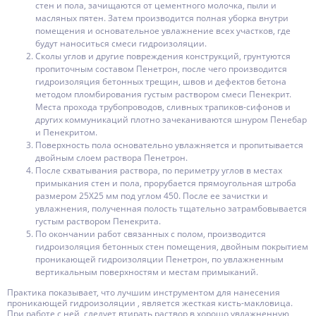
стен и пола, зачищаются от цементного молочка, пыли и
масляных пятен. Затем производится полная уборка внутри
помещения и основательное увлажнение всех участков, где
будут наноситься смеси гидроизоляции.
Сколы углов и другие повреждения конструкций, грунтуются
пропиточным составом Пенетрон, после чего производится
гидроизоляция бетонных трещин, швов и дефектов бетона
методом пломбирования густым раствором смеси Пенекрит.
Места прохода трубопроводов, сливных трапиков-сифонов и
других коммуникаций плотно зачеканиваются шнуром Пенебар
и Пенекритом.
Поверхность пола основательно увлажняется и пропитывается
двойным слоем раствора Пенетрон.
После схватывания раствора, по периметру углов в местах
примыкания стен и пола, прорубается прямоугольная штроба
размером 25Х25 мм под углом 450. После ее зачистки и
увлажнения, полученная полость тщательно затрамбовывается
густым раствором Пенекрита.
По окончании работ связанных с полом, производится
гидроизоляция бетонных стен помещения, двойным покрытием
проникающей гидроизоляции Пенетрон, по увлажненным
вертикальным поверхностям и местам примыканий.
Практика показывает, что лучшим инструментом для нанесения
проникающей гидроизоляции , является жесткая кисть-макловица.
При работе с ней, следует втирать раствор в хорошо увлажненную