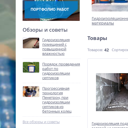
Гидроизоляционн
материалы
Обзоры и советы
Товары
Гидроизоляция
помещений с
повышенной
Товаров:
42
Сортиро
влажностью
Порядок проведения
работ по
гидроизоляции
септиков
Прогрессивная
технология
Пенетрон, при
гидроизоляции
септиков из
бетонных колец
Все обзоры и советы
Гидроизоляция под