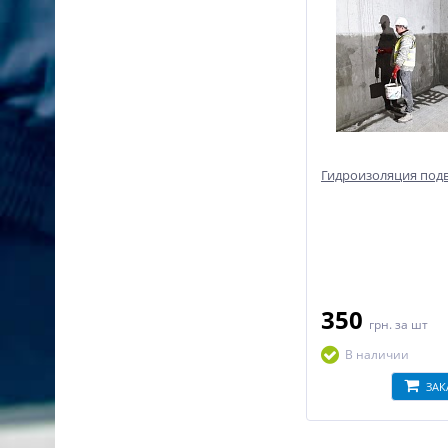
Гидроизоляция под
350
грн.
за шт
В наличии
ЗАК