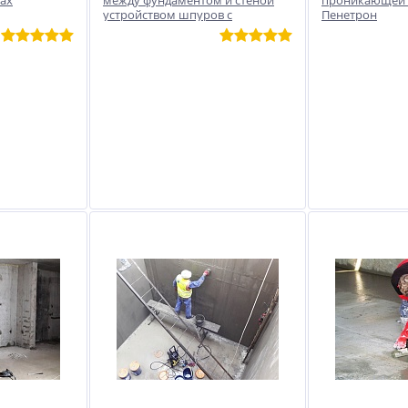
рах
между фундаментом и стеной
проникающей 
устройством шпуров с
Пенетрон
Пенетроном