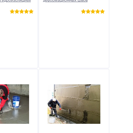
гидроизоляцией
деформационных швов