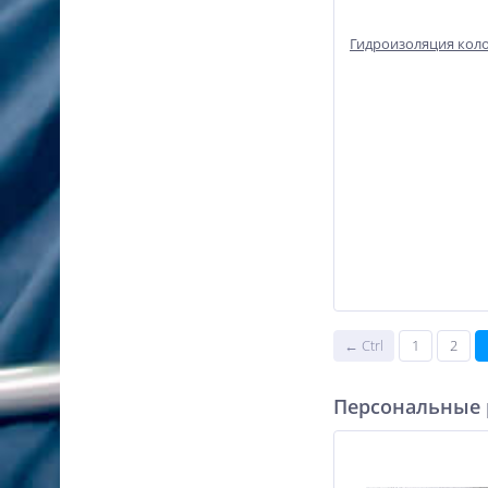
Гидроизоляция кол
← Ctrl
1
2
Персональные