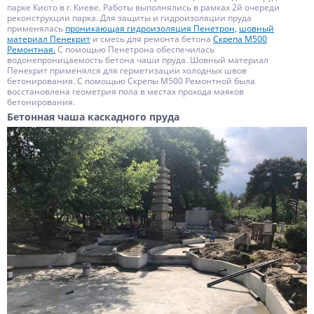
парке Киото в г. Киеве. Работы выполнялись в рамках 2й очереди
реконструкции парка. Для защиты и гидроизоляции пруда
применялась
проникающая гидроизоляция Пенетрон,
шовный
материал Пенекрит
и смесь для ремонта бетона
Скрепа М500
Ремонтная.
С помощью Пенетрона обеспечилась
водонепроницаемость бетона чаши пруда. Шовный материал
Пенекрит применялся для герметизации холодных швов
бетонирования. С помощью Скрепы М500 Ремонтной была
восстановлена геометрия пола в местах прохода маяков
бетонирования.
Бетонная чаша каскадного пруда