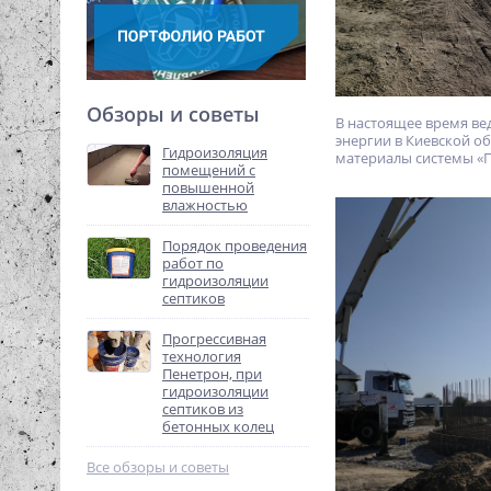
Обзоры и советы
В настоящее время ве
энергии в Киевской о
Гидроизоляция
материалы системы «П
помещений с
повышенной
влажностью
Порядок проведения
работ по
гидроизоляции
септиков
Прогрессивная
технология
Пенетрон, при
гидроизоляции
септиков из
бетонных колец
Все обзоры и советы