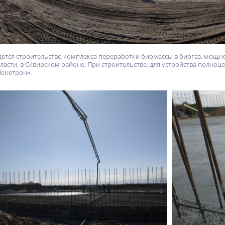
дется строительство комплекса переработки биомассы в биогаз, мощно
бласти, в Сквирском районе. При строительстве, для устройства полн
енетрон».