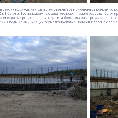
ы бетонных фундаментов и стен резервуара применялась концентриров
0 м3 бетона. Все неподвижные шви, технологические разрывы бетони
енекрит». Протяженность составила более 160 м.п. Примыкание «ст
1К». Вводы коммуникаций герметизировались комбинировано с помощь