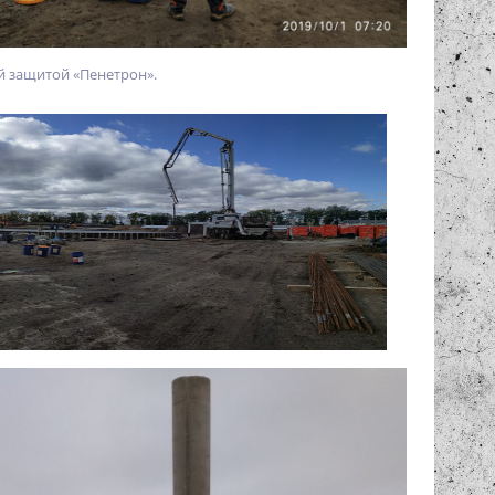
й защитой «Пенетрон».