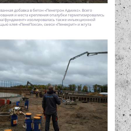
анная добавка в бетон «Пенетрон Адмикс». Всего
рования и места крепления опалубки герметизировались
ена/фундамент» изолировалась также инъекционной
ю клея «ПенеПокси», смеси «Пенекрит» и жгута