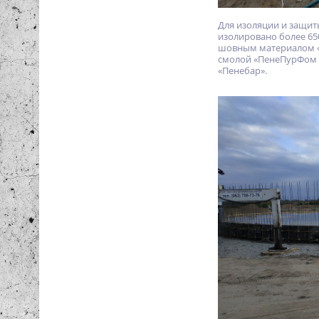
Для изоляции и защит
изолировано более 65
шовным материалом «П
смолой «ПенеПурФом 
«Пенебар».