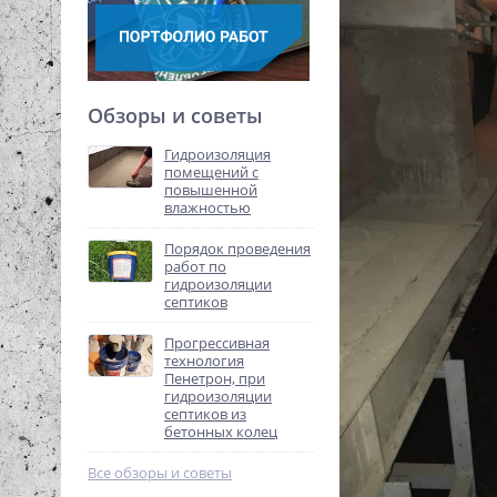
Обзоры и советы
Гидроизоляция
помещений с
повышенной
влажностью
Порядок проведения
работ по
гидроизоляции
септиков
Прогрессивная
технология
Пенетрон, при
гидроизоляции
септиков из
бетонных колец
Все обзоры и советы