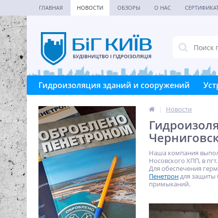
ГЛАВНАЯ
НОВОСТИ
ОБЗОРЫ
О НАС
СЕРТИФИКА
Гидроизоляция зданий и сооружений
Уст
|
Новости
Гидроизоля
Черниговск
Наша компания выполн
Носовского ХПП, в пгт
Для обеспечения гер
Пенетрон
для защиты 
примыканий.