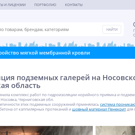
ТЫ И ЛИЦЕНЗИИ
ПОРТФОЛИО
КОНТАКТЫ
П
С
ройство мягкой мембранной кровли
ция подземных галерей на Носовско
ая область
ила комплекс работ по гидроизоляции норийного приямка и подземн
. Носовка, Черниговская обл.
метичности этих подземных сооружений прменялась
система проника
бетона от каппилярных протеканий и
шовный материал Пенекрит
для 