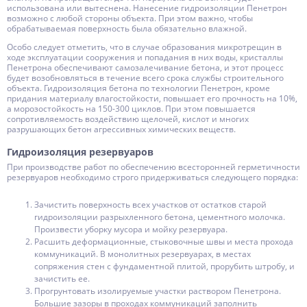
использована или вытеснена. Нанесение гидроизоляции Пенетрон
возможно с любой стороны объекта. При этом важно, чтобы
обрабатываемая поверхность была обязательно влажной.
Особо следует отметить, что в случае образования микротрещин в
ходе эксплуатации сооружения и попадания в них воды, кристаллы
Пенетрона обеспечивают самозалечивание бетона, и этот процесс
будет возобновляться в течение всего срока службы строительного
объекта. Гидроизоляция бетона по технологии Пенетрон, кроме
придания материалу влагостойкости, повышает его прочность на 10%,
а морозостойкость на 150-300 циклов. При этом повышается
сопротивляемость воздействию щелочей, кислот и многих
разрушающих бетон агрессивных химических веществ.
Гидроизоляция резервуаров
При производстве работ по обеспечению всесторонней герметичности
резервуаров необходимо строго придерживаться следующего порядка:
Зачистить поверхность всех участков от остатков старой
гидроизоляции разрыхленного бетона, цементного молочка.
Произвести уборку мусора и мойку резервуара.
Расшить деформационные, стыковочные швы и места прохода
коммуникаций. В монолитных резервуарах, в местах
сопряжения стен с фундаментной плитой, прорубить штробу, и
зачистить ее.
Прогрунтовать изолируемые участки раствором Пенетрона.
Большие зазоры в проходах коммуникаций заполнить