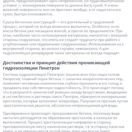
другие, предусматривают одно непременное, но трудновыполнимое
условие — изолируемая поверхность должна быть сухой. К очень
влажной поверхности они не пристают вообще, а от недостаточно
сухих, быстро отклеиваются.
Сушка бетонных конструкций — это длительный и трудоемкий
процесс, который не всегда возможно выполнить. Особенно, если
масса бетона уже насыщена влагой, а приток ее продолжается. При
этом, наиболее часто используемые материалы, наносятся с внешней
стороны сооружения, что опять же создает трудности при работе с
углубленными или подземными сооружениями. Использование их с
внутренней стороны, во многих случаях, невозможно. А для
гидроизоляции резервуаров такие материалы не всегда подходят.
Достоинства и принцип действия проникающей
гидроизоляции Пенетрон
Система гидроизоляции Пенетрон лишена всех этих недостатков.
Напротив, главный порок бетона — наличие микроскопических пор,
позволяет активным компонентам глубоко проникать в его толщу и
придавать ему собственную гидростойкость. Это происходит потому,
что в результате химической реакции между веществами, входящими
в состав бетона и раствора смеси Пентрон, образуются минеральные
кристаллы, которые заполняют микропоры. Получается прочная густая
кристаллическая решетка, абсолютно непроницаемая для воды.
Одновременно происходит просушивание бетона, поскольку вода
частично расходуется на образование кристаллов, а излишки ее
вытесняются. Процесс кристаллизации направлен в сторону,
противоположную месту нанесения раствора, т.е. в сторону наличия
влаги, и не прекращается до той поры, пока она вся не будет