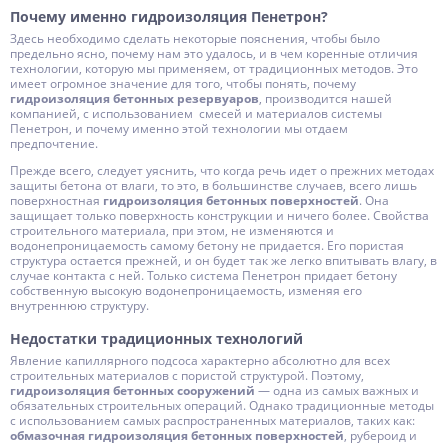
Почему именно гидроизоляция Пенетрон?
Здесь необходимо сделать некоторые пояснения, чтобы было
предельно ясно, почему нам это удалось, и в чем коренные отличия
технологии, которую мы применяем, от традиционных методов. Это
имеет огромное значение для того, чтобы понять, почему
гидроизоляция бетонных резервуаров
, производится нашей
компанией, с использованием смесей и материалов системы
Пенетрон, и почему именно этой технологии мы отдаем
предпочтение.
Прежде всего, следует уяснить, что когда речь идет о прежних методах
защиты бетона от влаги, то это, в большинстве случаев, всего лишь
поверхностная
гидроизоляция бетонных поверхностей
. Она
защищает только поверхность конструкции и ничего более. Свойства
строительного материала, при этом, не изменяются и
водонепроницаемость самому бетону не придается. Его пористая
структура остается прежней, и он будет так же легко впитывать влагу, в
случае контакта с ней. Только система Пенетрон придает бетону
собственную высокую водонепроницаемость, изменяя его
внутреннюю структуру.
Недостатки традиционных технологий
Явление капиллярного подсоса характерно абсолютно для всех
строительных материалов с пористой структурой. Поэтому,
гидроизоляция бетонных сооружений
— одна из самых важных и
обязательных строительных операций. Однако традиционные методы
с использованием самых распространенных материалов, таких как:
обмазочная гидроизоляция бетонных поверхностей
, рубероид и