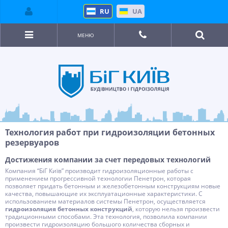
RU
UA
МЕНЮ
Технология работ при гидроизоляции бетонных
резервуаров
Достижения компании за счет передовых технологий
Компания “БіГ Київ” производит гидроизоляционные работы с
применением прогрессивной технологии Пенетрон, которая
позволяет придать бетонным и железобетонным конструкциям новые
качества, повышающие их эксплуатационные характеристики. С
использованием материалов системы Пенетрон, осуществляется
гидроизоляция бетонных конструкций
, которую нельзя произвести
традиционными способами. Эта технология, позволила компании
произвести гидроизоляцию большого количества сборных и