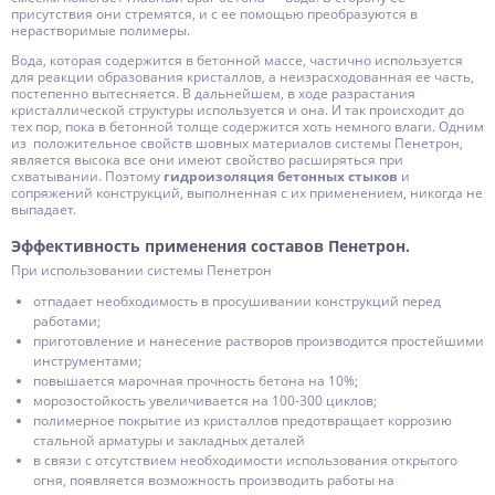
присутствия они стремятся, и с ее помощью преобразуются в
нерастворимые полимеры.
Вода, которая содержится в бетонной массе, частично используется
для реакции образования кристаллов, а неизрасходованная ее часть,
постепенно вытесняется. В дальнейшем, в ходе разрастания
кристаллической структуры используется и она. И так происходит до
тех пор, пока в бетонной толще содержится хоть немного влаги. Одним
из положительное свойств шовных материалов системы Пенетрон,
является высока все они имеют свойство расширяться при
схватывании. Поэтому
гидроизоляция бетонных стыков
и
сопряжений конструкций, выполненная с их применением, никогда не
выпадает.
Эффективность применения составов Пенетрон.
При использовании системы Пенетрон
отпадает необходимость в просушивании конструкций перед
работами;
приготовление и нанесение растворов производится простейшими
инструментами;
повышается марочная прочность бетона на 10%;
морозостойкость увеличивается на 100-300 циклов;
полимерное покрытие из кристаллов предотвращает коррозию
стальной арматуры и закладных деталей
в связи с отсутствием необходимости использования открытого
огня, появляется возможность производить работы на