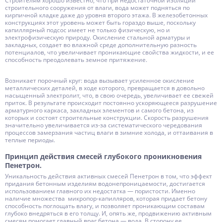
Строителям хорошо известно, что при недостаточной изоляции
строительного сооружения от влаги, вода может подняться по
кирпичной кладке даже до уровня второго этажа. В железобетонных
конструкциях этот уровень может быть гораздо выше, поскольку
капиллярный подсос имеет не только физическую, но и
электрофизическую природу. Окисление стальной арматуры и
закладных, создает во влажной среде дополнительную разность
потенциалов, что увеличивает проникающие свойства жидкости, и ее
способность преодолевать земное притяжение.
Возникает порочный круг: вода вызывает усиленное окисление
металлических деталей, в ходе которого, превращается в довольно
насыщенный электролит, что, в свою очередь, увеличивает ее свежей
приток. В результате происходит постоянно ускоряющееся разрушение
арматурного каркаса, закладных элементов и самого бетона, из
которых и состоят строительные конструкции. Скорость разрушения
значительно увеличивается из-за систематического чередования
процессов замерзания частиц влаги в зимние холода, и оттаивания в
теплые периоды.
Принцип действия смесей глубокого проникновения
Пенетрон.
Уникальность действия активных смесей Пенетрон в том, что эффект
придания бетонным изделиям водонепроницаемости, достигается
использованием главного их недостатка — пористости. Именно
наличие множества микропор-капилляров, которая придает бетону
способность поглощать влагу, и позволяет проникающим составам
глубоко внедряться в его толщу. И, опять же, продвижению активным
смесям помогает главный враг бетона — вода. В сторону ее