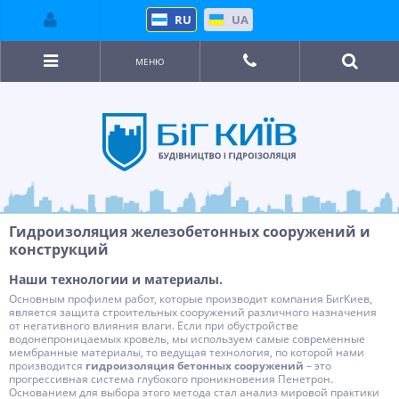
RU
UA
МЕНЮ
Гидроизоляция железобетонных сооружений и
конструкций
Наши технологии и материалы.
Основным профилем работ, которые производит компания БигКиев,
является защита строительных сооружений различного назначения
от негативного влияния влаги. Если при обустройстве
водонепроницаемых кровель, мы используем самые современные
мембранные материалы, то ведущая технология, по которой нами
производится
гидроизоляция бетонных сооружений
– это
прогрессивная система глубокого проникновения Пенетрон.
Основанием для выбора этого метода стал анализ мировой практики