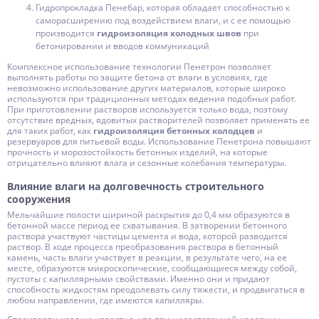
Гидропрокладка Пенебар, которая обладает способностью к
саморасширению под воздействием влаги, и с ее помощью
производится
гидроизоляция холодных швов
при
бетонировании и вводов коммуникаций
Комплексное использование технологии Пенетрон позволяет
выполнять работы по защите бетона от влаги в условиях, где
невозможно использование других материалов, которые широко
используются при традиционных методах ведения подобных работ.
При приготовлении растворов используется только вода, поэтому
отсутствие вредных, ядовитых растворителей позволяет применять ее
для таких работ, как
гидроизоляция бетонных колодцев
и
резервуаров для питьевой воды. Использование Пенетрона повышают
прочность и морозостойкость бетонных изделий, на которые
отрицательно влияют влага и сезонные колебания температуры.
Влияние влаги на долговечность строительного
сооружения
Мельчайшие полости шириной раскрытия до 0,4 мм образуются в
бетонной массе период ее схватывания. В затворении бетонного
раствора участвуют частицы цемента и вода, которой разводится
раствор. В ходе процесса преобразования раствора в бетонный
камень, часть влаги участвует в реакции, в результате чего, на ее
месте, образуются микроскопические, сообщающиеся между собой,
пустоты с капиллярными свойствами. Именно они и придают
способность жидкостям преодолевать силу тяжести, и продвигаться в
любом направлении, где имеются капилляры.