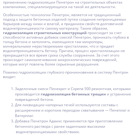
применению гидроизоляции Пенетрон на строительных объектах
компаниями, специализирующихся на такой же деятельности.
Особенностью технологии Пенетрон, является не традиционный
подход к защите бетонных изделий путем создания непроницаемых
барьеров между ними и влагой, а приданием свойств долговечной
водонепроницаемости самому материалу. Таким образом,
гидроизоляция строительных конструкций
происходит за счет
способности активных добавок смесей Пенетрон, проникать глубоко в
толщу бетона и заполнять, имеющиеся там микропоры,
минеральными нерастворимыми кристаллами, что и придает
водонепроницаемость бетону. Причем, процесс кристаллизации не
прекращается все время срока службы сооружения. За счет этого
происходит самозалечивание микроскопических повреждений,
которые могут повлечь более серьезные разрушения.
Помимо гидроизоляции глубокого проникновения в систему Пентрон
входят:
Заделочные смеси Пенекрит и Скрепа 500 ремонтная, которыми
производится
гидроизоляция бетонных трещин
и устранение
повреждений бетона.
Для ликвидации напорных течей используются составы с
расширением и коротким периодом схватывания — Пенеплаг и
Ватерплаг.
Добавка Пенетрон Адмикс применяется при приготовлении
бетонного раствора с ранее заданными высокими
водонепроницаемыми свойствами.